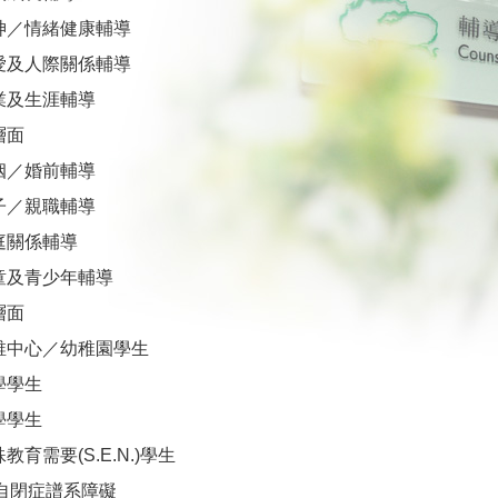
神／情緒健康輔導
愛及人際關係輔導
業及生涯輔導
層面
姻／婚前輔導
子／親職輔導
庭關係輔導
童及青少年輔導
層面
稚中心／幼稚園學生
學學生
學學生
教育需要(S.E.N.)學生
自閉症譜系障礙