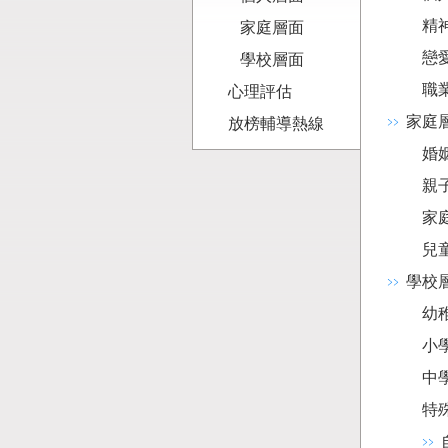
精
家庭層面
戀
學校層面
職
心理評估
家庭
放榜輔導熱線
婚
親
家
兒
學校
幼
小
中
特殊